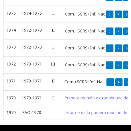
1975
1974-1975
I
Com.+SCRS+Inf. Nac.
E
F
S
1974
1972-1973
II
Com.+SCRS+Inf. Nac.
E
F
S
1973
1972-1973
I
Com.+SCRS+Inf. Nac.
E
F
S
1972
1970-1971
III
Com.+SCRS+Inf. Nac.
E
F
S
1971
1970-1971
II
Com.+SCRS+Inf. Nac.
E
F
S
1970
1970-1971
I
Primera reunión extraordinaria del
1970
FAO-1970
Informe de la primera reunión de 