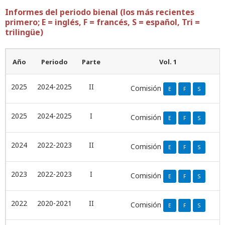
Informes del periodo bienal (los más recientes
primero; E = inglés, F = francés, S = español, Tri =
trilingüe)
Año
Periodo
Parte
Vol. 1
2025
2024-2025
II
Comisión
E
F
S
2025
2024-2025
I
Comisión
E
F
S
2024
2022-2023
II
Comisión
E
F
S
2023
2022-2023
I
Comisión
E
F
S
2022
2020-2021
II
Comisión
E
F
S