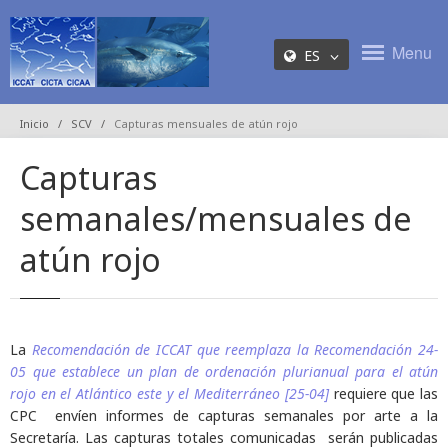
Menu
ES
Inicio
SCV
Capturas mensuales de atún rojo
Capturas
semanales/mensuales de
atún rojo
La
Recomendación de ICCAT que reemplaza la Recomendación 24-
05 que establece un plan de ordenación plurianual para el atún
rojo en el Atlántico este y el Mediterráneo [25-04]
requiere que las
CPC envíen informes de capturas semanales por arte a la
Secretaría. Las capturas totales comunicadas serán publicadas