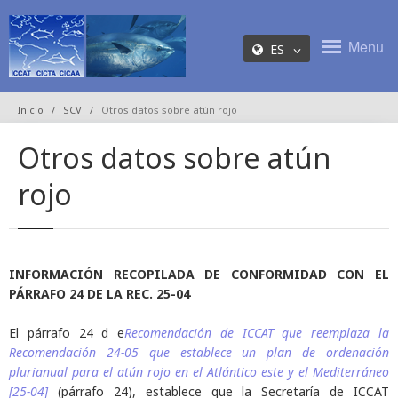
Menu
ES
Inicio
SCV
Otros datos sobre atún rojo
Otros datos sobre atún
rojo
INFORMACIÓN RECOPILADA DE CONFORMIDAD CON EL
PÁRRAFO 24 DE LA REC. 25-04
El párrafo 24 d e
Recomendación de ICCAT que reemplaza la
Recomendación 24-05 que establece un plan de ordenación
plurianual para el atún rojo en el Atlántico este y el Mediterráneo
[25-04]
(párrafo 24), establece que la Secretaría de ICCAT