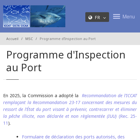
Menu
FR
Accueil
MSC
Programme d'Inspection au Port
Programme d'Inspection
au Port
En 2025, la Commission a adopté la
Recommandation de l’ICCAT
remplaçant la Recommandation 23-17 concernant des mesures du
ressort de l’État du port visant à prévenir, contrecarrer et éliminer
la pêche illicite, non déclarée et non règlementée (IUU)
(Rec. 25-
11
)
.
Formulaire de déclaration des ports autorisés, des