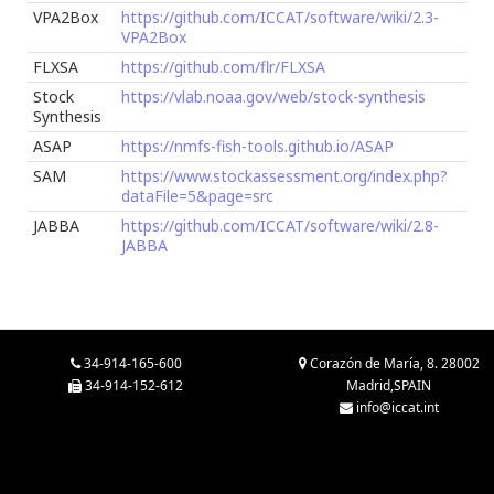
VPA2Box
https://github.com/ICCAT/software/wiki/2.3-
VPA2Box
FLXSA
https://github.com/flr/FLXSA
Stock
https://vlab.noaa.gov/web/stock-synthesis
Synthesis
ASAP
https://nmfs-fish-tools.github.io/ASAP
SAM
https://www.stockassessment.org/index.php?
dataFile=5&page=src
JABBA
https://github.com/ICCAT/software/wiki/2.8-
JABBA
34-914-165-600
Corazón de María, 8. 28002
34-914-152-612
Madrid,SPAIN
info@iccat.int