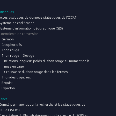
atistiques
Accès aux bases de données statistiques de l’ICCAT
Système de codification
Système d'information géographique (GIS)
Coefficients de conversion
Germon
Istiophoridés
Thon rouge
Thon rouge – élevage
Relations longueur-poids du thon rouge au moment de la
mise en cage
Croissance du thon rouge dans les fermes
Thonidés tropicaux
Requins
Espadon
ience
Comité permanent pour la recherche et les statistiques de
l’ICCAT (SCRS)
Présentation du Plan stratégique pour la science du SCRS au