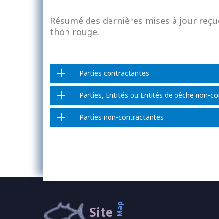
Résumé des dernières mises à jour reçu
thon rouge.
Parties contractantes
Parties, Entités ou Entités de pêche non-c
Parties non-contractantes
Map
Site