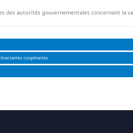
es des autorités gouvernementales concernant la v
ontractantes coopérantes