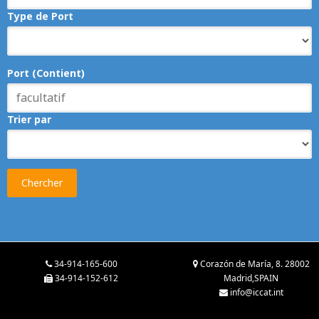
Type de Port
Port (Contient)
Trier par
Chercher
34-914-165-600
Corazón de María, 8. 28002
34-914-152-612
Madrid,SPAIN
info@iccat.int