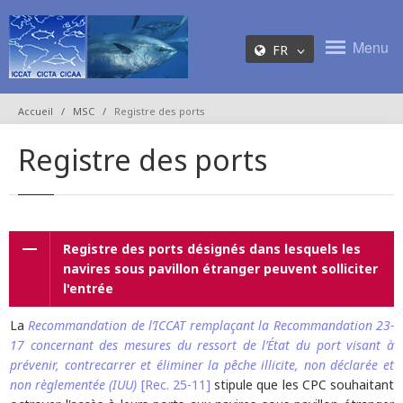
Menu
FR
Accueil
MSC
Registre des ports
Registre des ports
Registre des ports désignés dans lesquels les
navires sous pavillon étranger peuvent solliciter
l'entrée
La
Recommandation de l’ICCAT remplaçant la Recommandation 23-
17 concernant des mesures du ressort de l’État du port visant à
prévenir, contrecarrer et éliminer la pêche illicite, non déclarée et
non règlementée (IUU)
[Rec. 25-11]
stipule que les CPC souhaitant