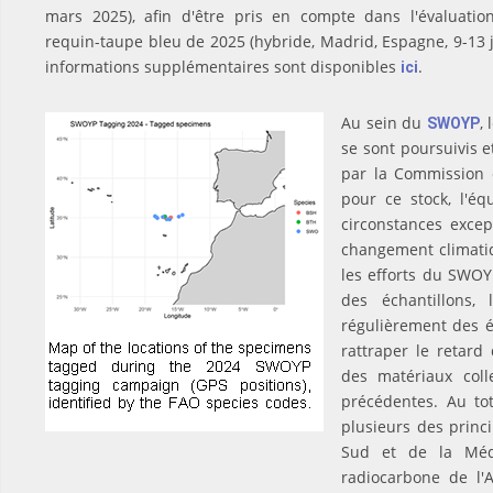
mars 2025), afin d'être pris en compte dans l'évaluati
requin-taupe bleu de 2025 (hybride, Madrid, Espagne, 9-13 
informations supplémentaires sont disponibles
.
ici
Au sein du
,
SWOYP
se sont poursuivis 
par la Commission 
pour ce stock, l'éq
circonstances excep
changement climatiq
les efforts du SWOY
des échantillons, 
régulièrement des é
rattraper le retard 
des matériaux col
précédentes. Au tot
plusieurs des princ
Sud et de la Méd
radiocarbone de l'A