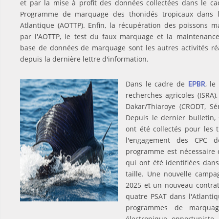
et par la mise à profit des données collectées dans le c
Programme de marquage des thonidés tropicaux dans l
Atlantique (AOTTP). Enfin, la récupération des poissons 
par l'AOTTP, le test du faux marquage et la maintenance
base de données de marquage sont les autres activités ré
depuis la dernière lettre d'information.
Dans le cadre de
, le
EPBR
recherches agricoles (ISRA
Dakar/Thiaroye (CRODT, Sén
Depuis le dernier bulletin
ont été collectés pour les 
l'engagement des CPC de
programme est nécessaire d
qui ont été identifiées da
taille. Une nouvelle campa
2025 et un nouveau contrat
quatre PSAT dans l'Atlantiq
programmes de marquage
électronique opportuniste