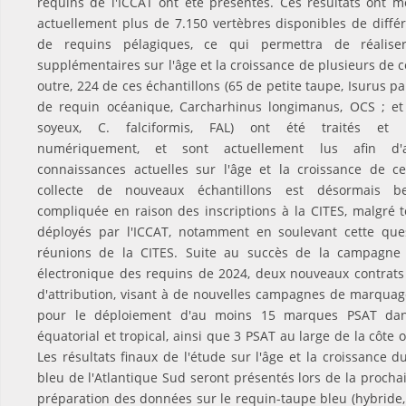
requins de l'ICCAT ont été présentés. Ces résultats ont mo
actuellement plus de 7.150 vertèbres disponibles de diffé
de requins pélagiques, ce qui permettra de réalise
supplémentaires sur l'âge et la croissance de plusieurs de 
outre, 224 de ces échantillons (65 de petite taupe, Isurus p
de requin océanique, Carcharhinus longimanus, OCS ; et
soyeux, C. falciformis, FAL) ont été traités et p
numériquement, et sont actuellement lus afin d'a
connaissances actuelles sur l'âge et la croissance de c
collecte de nouveaux échantillons est désormais b
compliquée en raison des inscriptions à la CITES, malgré t
déployés par l'ICCAT, notamment en soulevant cette que
réunions de la CITES. Suite au succès de la campagn
électronique des requins de 2024, deux nouveaux contrats
d'attribution, visant à de nouvelles campagnes de marquag
pour le déploiement d'au moins 15 marques PSAT dans
équatorial et tropical, ainsi que 3 PSAT au large de la côte o
Les résultats finaux de l'étude sur l'âge et la croissance 
bleu de l'Atlantique Sud seront présentés lors de la proch
préparation des données sur le requin-taupe bleu (hybride,