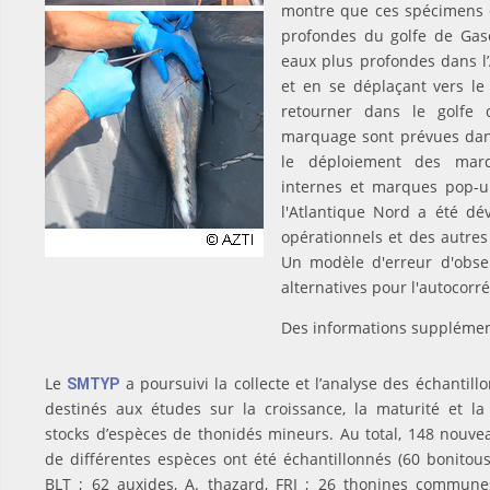
montre que ces spécimens 
profondes du golfe de Gasc
eaux plus profondes dans l’A
et en se déplaçant vers le
retourner dans le golfe
marquage sont prévues dans
le déploiement des marq
internes et marques pop-u
l'Atlantique Nord a été dé
opérationnels et des autre
Un modèle d'erreur d'obse
alternatives pour l'autocorré
Des informations supplémen
Le
a poursuivi la collecte et l’analyse des échantill
SMTYP
destinés aux études sur la croissance, la maturité et la
stocks d’espèces de thonidés mineurs. Au total, 148 nouv
de différentes espèces ont été échantillonnés (60 bonitous
BLT ; 62 auxides, A. thazard, FRI ; 26 thonines commun