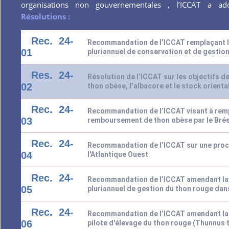
organisations non gouvernementales , l’ICCAT a a
Résolutions :
Rec. 24-
Recommandation de l’ICCAT remplaçant 
01
pluriannuel de conservation et de gestion
Res. 24-
Résolution de l’ICCAT sur les objectifs d
02
thon obèse, l’albacore et le stock oriental
Rec. 24-
Recommandation de l’ICCAT visant à remp
03
remboursement de thon obèse par le Brés
Rec. 24-
Recommandation de l’ICCAT sur une procéd
04
l'Atlantique Ouest
Rec. 24-
Recommandation de l’ICCAT amendant la 
05
pluriannuel de gestion du thon rouge dans
Rec. 24-
Recommandation de l’ICCAT amendant la 
06
pilote d'élevage du thon rouge (Thunnus 