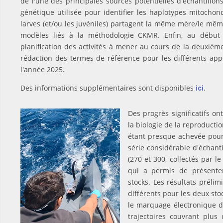
de l'une des principales sources potentielles d'échantillo
génétique utilisée pour identifier les haplotypes mitochon
larves (et/ou les juvéniles) partagent la même mère/le même
modèles liés à la méthodologie CKMR. Enfin, au début 
planification des activités à mener au cours de la deuxième
rédaction des termes de référence pour les différents appe
l'année 2025.
Des informations supplémentaires sont disponibles
.
ici
Des progrès significatifs on
la biologie de la reproducti
étant presque achevée pour 
série considérable d'échanti
(270 et 300, collectés par le
qui a permis de présenter
stocks. Les résultats préli
différents pour les deux sto
le marquage électronique d
trajectoires couvrant plus