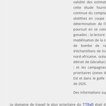
validité des estima
cette étude fourni
continue du comptag
otolithes en coupe
détermination de l
poursuit en se conc
gonades ; la lecture 
modélisation de la cr
de bombe de radi
d'échantillons de ti
nord-africaine, océ
détroit de Gibraltar)
; et les campagne
prioritaires (zones
Est et dans le golf
de 2025.
Des informations su
Le domaine de travail le plus prioritaire du
était d
TTRaD